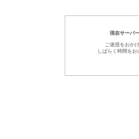
現在サーバ
ご迷惑をおか
しばらく時間をお