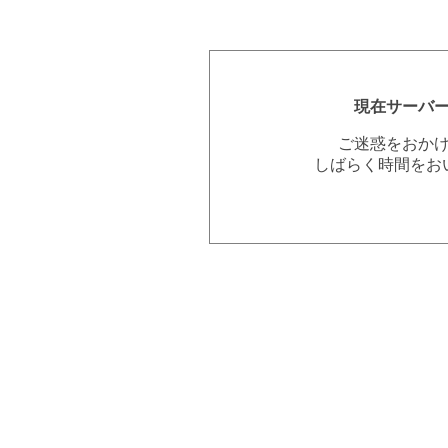
現在サーバ
ご迷惑をおか
しばらく時間をお