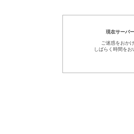
現在サーバ
ご迷惑をおか
しばらく時間をお