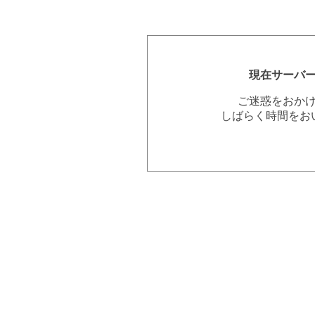
現在サーバ
ご迷惑をおか
しばらく時間をお