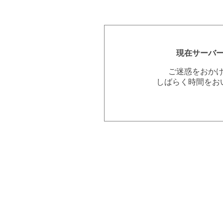
現在サーバ
ご迷惑をおか
しばらく時間をお