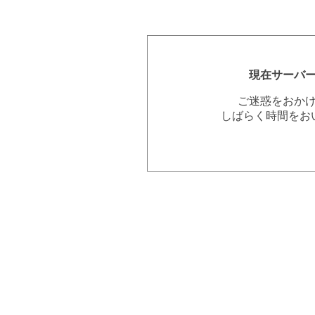
現在サーバ
ご迷惑をおか
しばらく時間をお