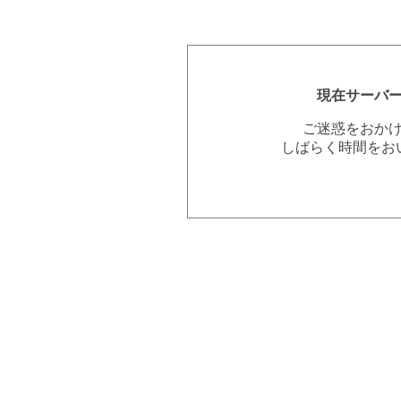
現在サーバ
ご迷惑をおか
しばらく時間をお