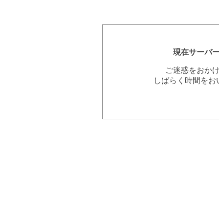
現在サーバ
ご迷惑をおか
しばらく時間をお