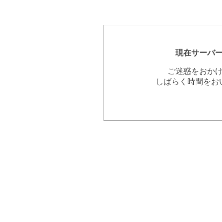
現在サーバ
ご迷惑をおか
しばらく時間をお