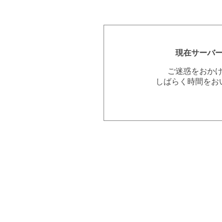
現在サーバ
ご迷惑をおか
しばらく時間をお