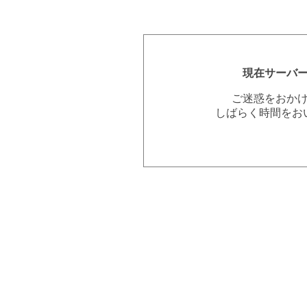
現在サーバ
ご迷惑をおか
しばらく時間をお