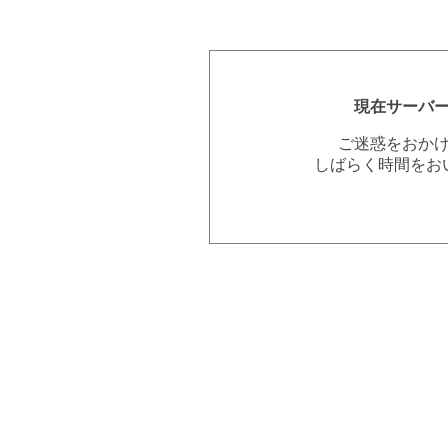
現在サーバ
ご迷惑をおか
しばらく時間をお