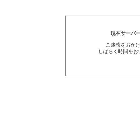
現在サーバ
ご迷惑をおか
しばらく時間をお