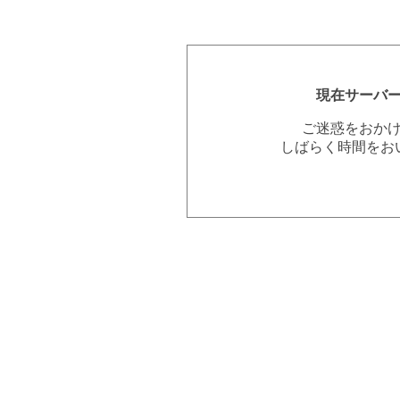
現在サーバ
ご迷惑をおか
しばらく時間をお