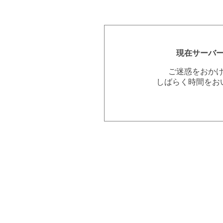
現在サーバ
ご迷惑をおか
しばらく時間をお