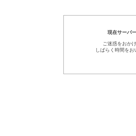
現在サーバ
ご迷惑をおか
しばらく時間をお