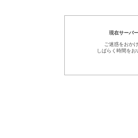
現在サーバ
ご迷惑をおか
しばらく時間をお