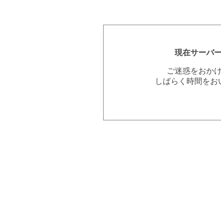
現在サーバ
ご迷惑をおか
しばらく時間をお