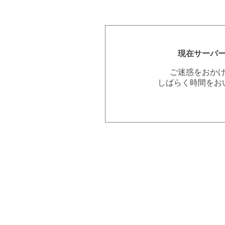
現在サーバ
ご迷惑をおか
しばらく時間をお