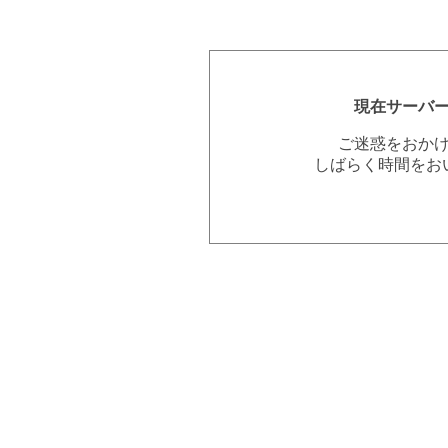
現在サーバ
ご迷惑をおか
しばらく時間をお