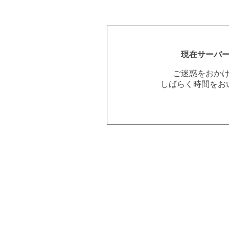
現在サーバ
ご迷惑をおか
しばらく時間をお