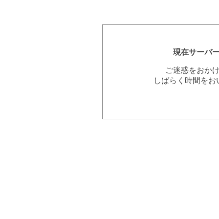
現在サーバ
ご迷惑をおか
しばらく時間をお