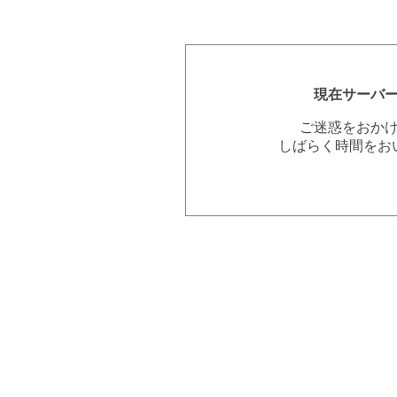
現在サーバ
ご迷惑をおか
しばらく時間をお