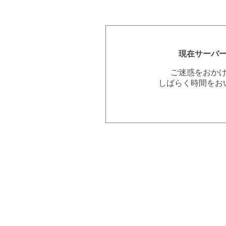
現在サーバ
ご迷惑をおか
しばらく時間をお