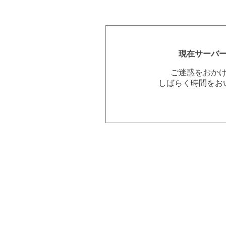
現在サーバ
ご迷惑をおか
しばらく時間をお