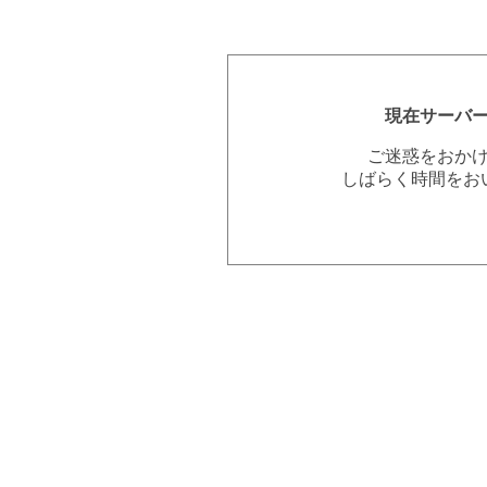
現在サーバ
ご迷惑をおか
しばらく時間をお