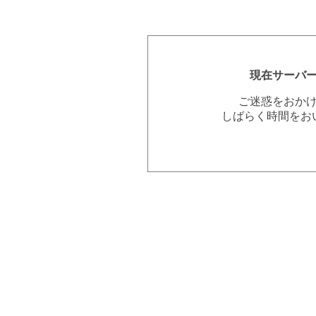
現在サーバ
ご迷惑をおか
しばらく時間をお