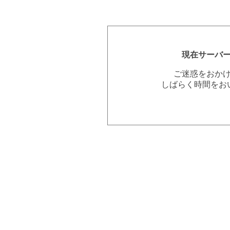
現在サーバ
ご迷惑をおか
しばらく時間をお