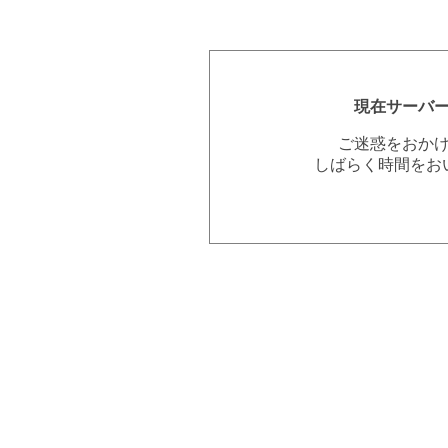
現在サーバ
ご迷惑をおか
しばらく時間をお