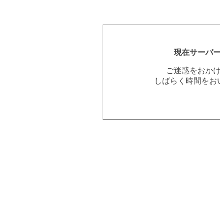
現在サーバ
ご迷惑をおか
しばらく時間をお