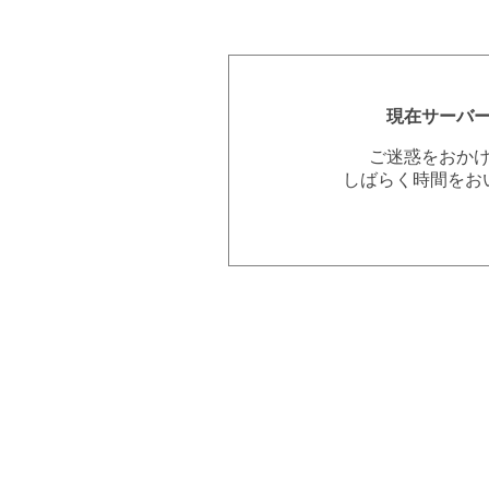
現在サーバ
ご迷惑をおか
しばらく時間をお