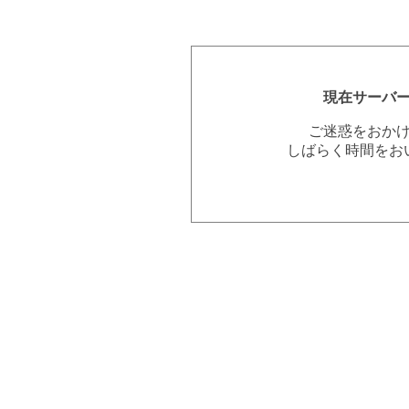
現在サーバ
ご迷惑をおか
しばらく時間をお