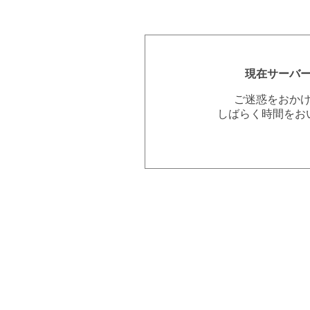
現在サーバ
ご迷惑をおか
しばらく時間をお