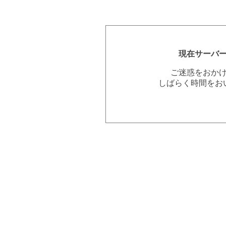
現在サーバ
ご迷惑をおか
しばらく時間をお