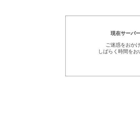
現在サーバ
ご迷惑をおか
しばらく時間をお