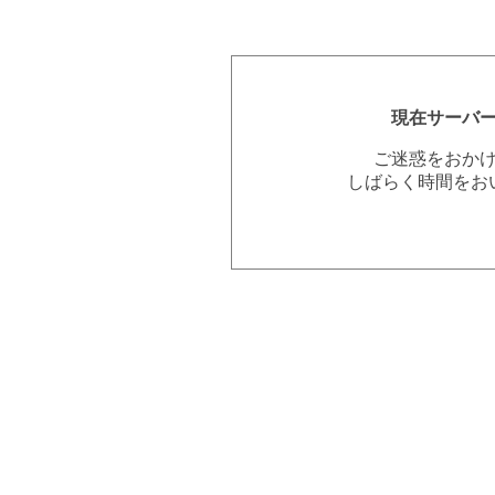
現在サーバ
ご迷惑をおか
しばらく時間をお