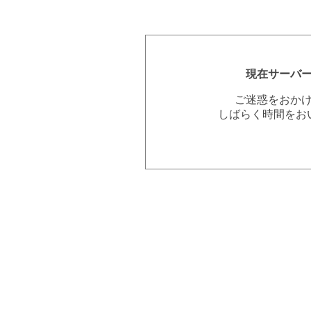
現在サーバ
ご迷惑をおか
しばらく時間をお