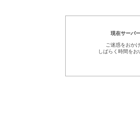
現在サーバ
ご迷惑をおか
しばらく時間をお