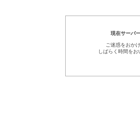
現在サーバ
ご迷惑をおか
しばらく時間をお