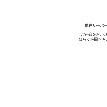
現在サーバ
ご迷惑をおか
しばらく時間をお