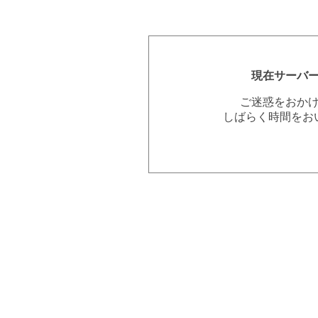
現在サーバ
ご迷惑をおか
しばらく時間をお