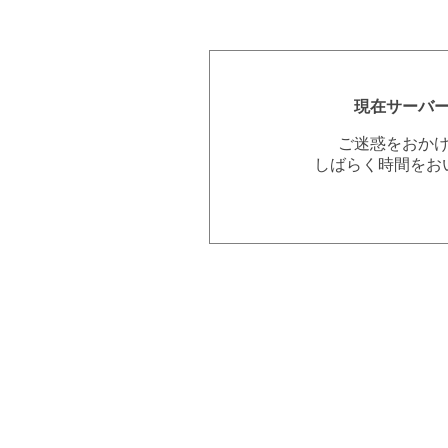
現在サーバ
ご迷惑をおか
しばらく時間をお