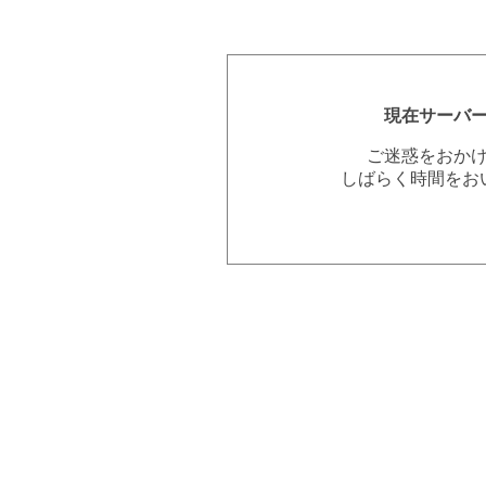
現在サーバ
ご迷惑をおか
しばらく時間をお