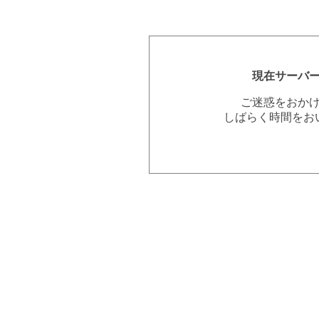
現在サーバ
ご迷惑をおか
しばらく時間をお