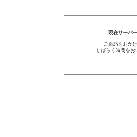
現在サーバ
ご迷惑をおか
しばらく時間をお