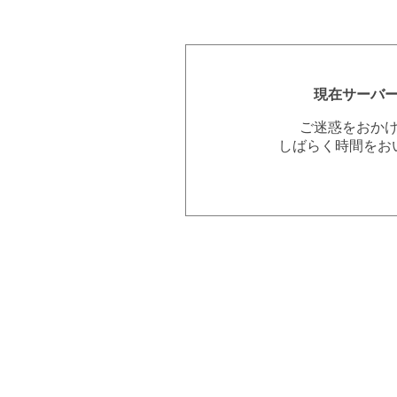
現在サーバ
ご迷惑をおか
しばらく時間をお