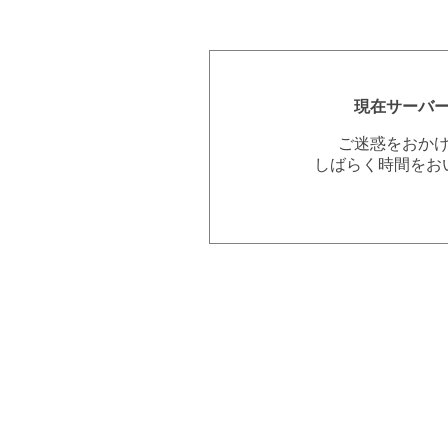
現在サーバ
ご迷惑をおか
しばらく時間をお