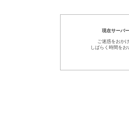
現在サーバ
ご迷惑をおか
しばらく時間をお