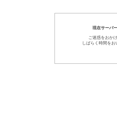
現在サーバ
ご迷惑をおか
しばらく時間をお