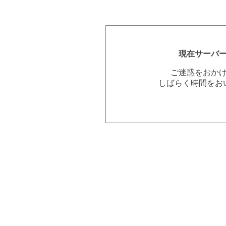
現在サーバ
ご迷惑をおか
しばらく時間をお